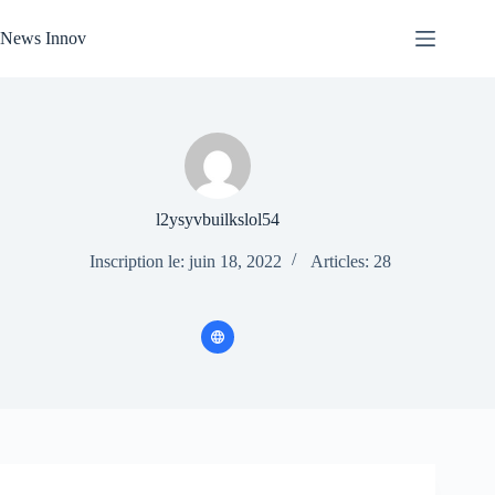
Passer
au
News Innov
contenu
l2ysyvbuilkslol54
Inscription le: juin 18, 2022
Articles: 28